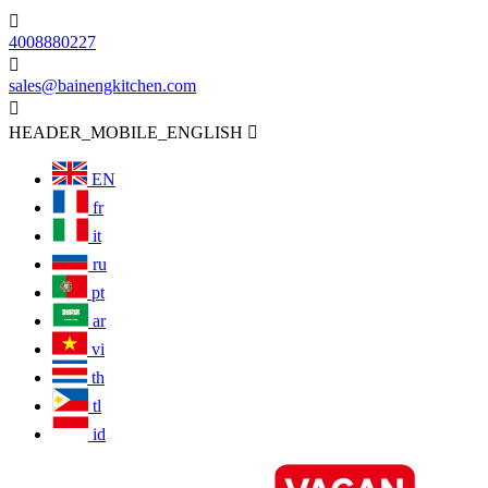

4008880227

sales@bainengkitchen.com

HEADER_MOBILE_ENGLISH

EN
fr
it
ru
pt
ar
vi
th
tl
id