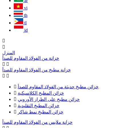
ar
vi
th
tl
id


المنزل
خزانة من الفولاذ المقاوم للصدأ


خزانة مطبخ من الفولاذ المقاوم للصدأ


خزائن مطبخ حديثة من الفولاذ المقاوم للصدأ

خزائن المطبخ الكلاسيكية

خزائن مطبخ على الطراز الأوروبي

خزائن المطبخ التقليدية

خزائن المطبخ نمط شاكر

خزانة ملابس من الفولاذ المقاوم للصدأ