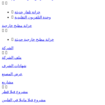


خزانة تلفاز حديثة

وحدة التلفزيون التقليدية

خزانة مطبخ خارجية


خزانة مطبخ خارجية حديثة

الشركة


ملف الشركة
شهادات الشرف
عرض المصنع
مشاريع


مشروع فيلا قطر
مشروع فيلا مانيلا في الفلبين