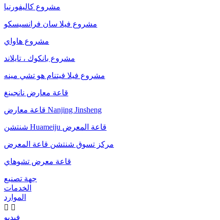
مشروع كاليفورنيا
مشروع فيلا سان فرانسيسكو
مشروع هاواي
مشروع بانكوك ، تايلاند
مشروع فيلا فيتنام هو تشي مينه
قاعة معارض نانجينغ
قاعة معارض Nanjing Jinsheng
شنتشن Huameiju قاعة المعرض
مركز تسوق شنتشن قاعة المعرض
قاعة معرض تشوهاي
جهة تصنيع
الخدمات
الموارد


فيديو