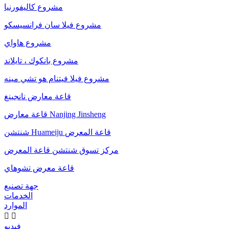
مشروع كاليفورنيا
مشروع فيلا سان فرانسيسكو
مشروع هاواي
مشروع بانكوك ، تايلاند
مشروع فيلا فيتنام هو تشي مينه
قاعة معارض نانجينغ
قاعة معارض Nanjing Jinsheng
شنتشن Huameiju قاعة المعرض
مركز تسوق شنتشن قاعة المعرض
قاعة معرض تشوهاي
جهة تصنيع
الخدمات
الموارد


فيديو