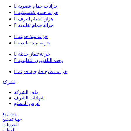
خزانات حمام عصرية

خزانة حمام كلاسيكية

هزاز الحمام الترف

خزانة حمام تقليدية

خزانة نبيذ حديثة

خزانة نبيذ تقليدية

خزانة تلفاز حديثة

وحدة التلفزيون التقليدية

خزانة مطبخ خارجية حديثة

الشركة
ملف الشركة
شهادات الشرف
عرض المصنع
مشاريع
جهة تصنيع
الخدمات
الموارد