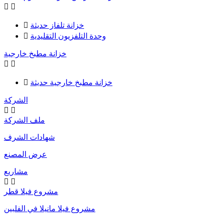


خزانة تلفاز حديثة

وحدة التلفزيون التقليدية

خزانة مطبخ خارجية


خزانة مطبخ خارجية حديثة

الشركة


ملف الشركة
شهادات الشرف
عرض المصنع
مشاريع


مشروع فيلا قطر
مشروع فيلا مانيلا في الفلبين