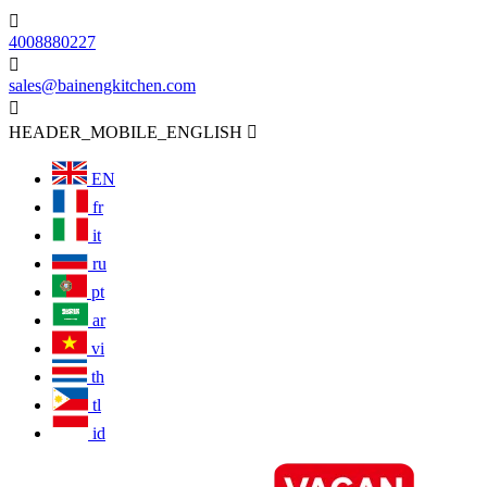

4008880227

sales@bainengkitchen.com

HEADER_MOBILE_ENGLISH

EN
fr
it
ru
pt
ar
vi
th
tl
id