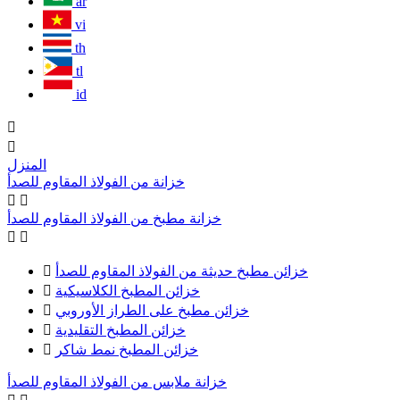
ar
vi
th
tl
id


المنزل
خزانة من الفولاذ المقاوم للصدأ


خزانة مطبخ من الفولاذ المقاوم للصدأ


خزائن مطبخ حديثة من الفولاذ المقاوم للصدأ

خزائن المطبخ الكلاسيكية

خزائن مطبخ على الطراز الأوروبي

خزائن المطبخ التقليدية

خزائن المطبخ نمط شاكر

خزانة ملابس من الفولاذ المقاوم للصدأ